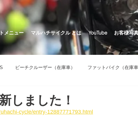
トメニュー
マルハチサイクル とは
YouTube
お客様写
S
ビーチクルーザー（在庫車）
ファットバイク（在庫
の他（在庫車）
新しました！
aruhachi-cycle/entry-12887771793.html