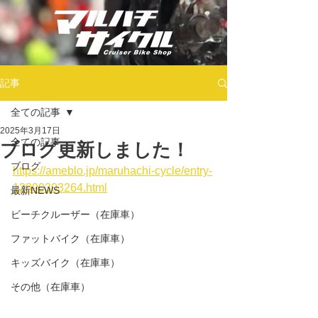
記事
全ての記事
2025年3月17日
全ての記事
ブログ更新しました！
ブログ
https://ameblo.jp/maruhachi-cycle/entry-
12890303264.html
最新NEWS
ビーチクルーザー（在庫車）
ファットバイク（在庫車）
キッズバイク（在庫車）
その他（在庫車）