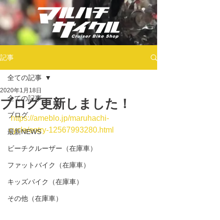
記事
全ての記事
2020年1月18日
全ての記事
ブログ更新しました！
ブログ
https://ameblo.jp/maruhachi-
cycle/entry-12567993280.html
最新NEWS
ビーチクルーザー（在庫車）
ファットバイク（在庫車）
キッズバイク（在庫車）
その他（在庫車）