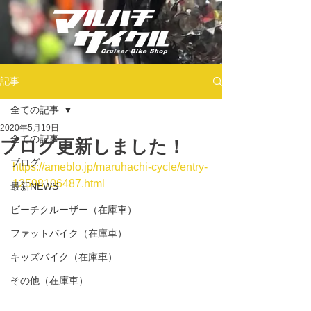
記事
全ての記事
2020年5月19日
全ての記事
ブログ更新しました！
ブログ
https://ameblo.jp/maruhachi-cycle/entry-
12598106487.html
最新NEWS
ビーチクルーザー（在庫車）
ファットバイク（在庫車）
キッズバイク（在庫車）
その他（在庫車）