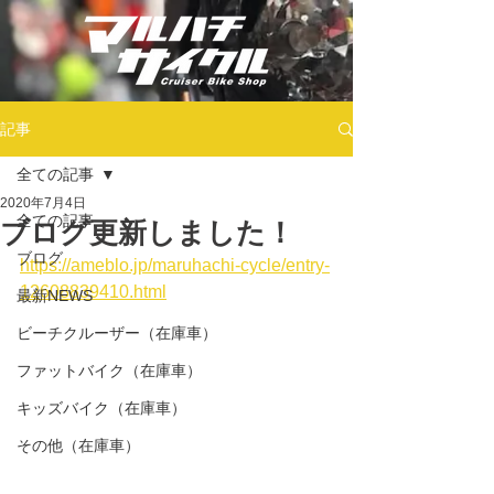
記事
全ての記事
2020年7月4日
全ての記事
ブログ更新しました！
ブログ
https://ameblo.jp/maruhachi-cycle/entry-
12608839410.html
最新NEWS
ビーチクルーザー（在庫車）
ファットバイク（在庫車）
キッズバイク（在庫車）
その他（在庫車）