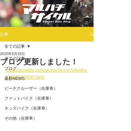
記事
全ての記事
2020年9月18日
全ての記事
ブログ更新しました！
ブログ
https://ameblo.jp/maruhachi-cycle/entry-
12625861650.html
最新NEWS
ビーチクルーザー（在庫車）
ファットバイク（在庫車）
キッズバイク（在庫車）
その他（在庫車）