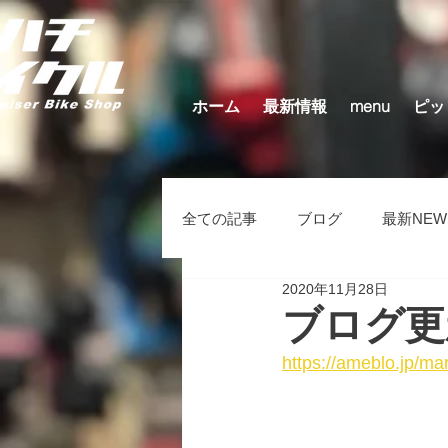
ホーム
最新情報
menu
ピッ
全ての記事
ブログ
最新NEW
2020年11月28日
キッズバイク（在庫車）
そ
ブログ更
https://ameblo.jp/m