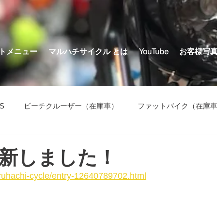
トメニュー
マルハチサイクル とは
YouTube
お客様写
S
ビーチクルーザー（在庫車）
ファットバイク（在庫
の他（在庫車）
新しました！
aruhachi-cycle/entry-12640789702.html