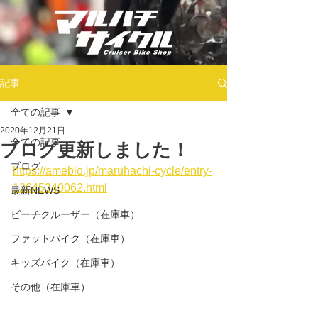
記事
全ての記事
2020年12月21日
全ての記事
ブログ更新しました！
ブログ
https://ameblo.jp/maruhachi-cycle/entry-
12645340062.html
最新NEWS
ビーチクルーザー（在庫車）
ファットバイク（在庫車）
キッズバイク（在庫車）
その他（在庫車）