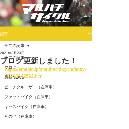
記事
全ての記事
2021年8月23日
全ての記事
ブログ更新しました！
ブログ
https://ameblo.jp/maruhachi-cycle/entry-
12693842592.html
最新NEWS
ビーチクルーザー（在庫車）
ファットバイク（在庫車）
キッズバイク（在庫車）
その他（在庫車）