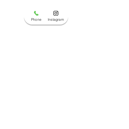
Phone
Instagram
コメント
ブログ更新しました！
ブログ更新しま
コメントを追加…
Copyright © 2019 マルハチサイクル All