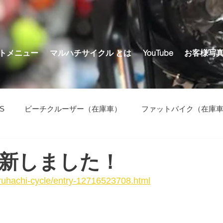
トメニュー
マルハチサイクル とは
YouTube
お客様写
S
ビーチクルーザー（在庫車）
ファットバイク（在庫
の他（在庫車）
新しました！
aruhachi-cycle/entry-12716523708.html