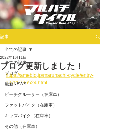
記事
全ての記事
2022年1月11日
全ての記事
ブログ更新しました！
ブログ
https://ameblo.jp/maruhachi-cycle/entry-
12720736524.html
最新NEWS
ビーチクルーザー（在庫車）
ファットバイク（在庫車）
キッズバイク（在庫車）
その他（在庫車）