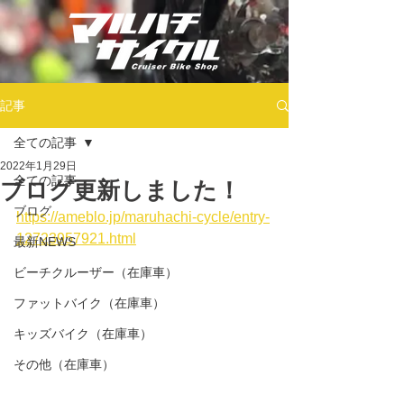
記事
全ての記事
2022年1月29日
全ての記事
ブログ更新しました！
ブログ
https://ameblo.jp/maruhachi-cycle/entry-
12723957921.html
最新NEWS
ビーチクルーザー（在庫車）
ファットバイク（在庫車）
キッズバイク（在庫車）
その他（在庫車）