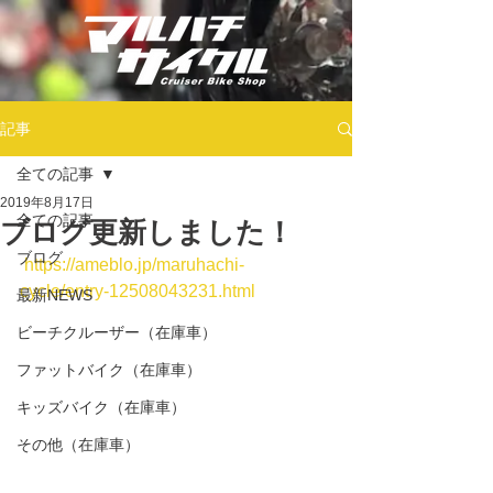
記事
全ての記事
2019年8月17日
全ての記事
ブログ更新しました！
ブログ
https://ameblo.jp/maruhachi-
cycle/entry-12508043231.html
最新NEWS
ビーチクルーザー（在庫車）
ファットバイク（在庫車）
キッズバイク（在庫車）
その他（在庫車）