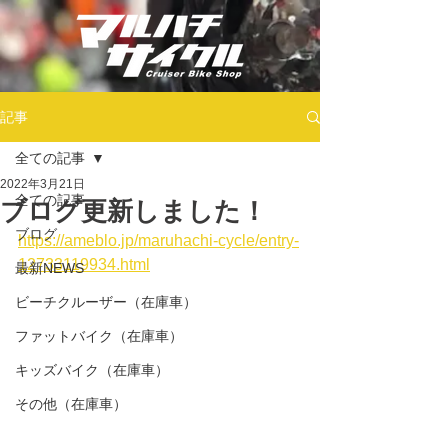
記事
全ての記事
2022年3月21日
全ての記事
ブログ更新しました！
ブログ
https://ameblo.jp/maruhachi-cycle/entry-
12733119934.html
最新NEWS
ビーチクルーザー（在庫車）
ファットバイク（在庫車）
キッズバイク（在庫車）
その他（在庫車）