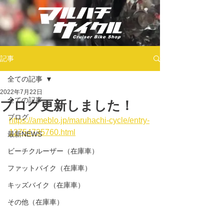
記事
全ての記事
2022年7月22日
全ての記事
ブログ更新しました！
ブログ
https://ameblo.jp/maruhachi-cycle/entry-
12754735760.html
最新NEWS
ビーチクルーザー（在庫車）
ファットバイク（在庫車）
キッズバイク（在庫車）
その他（在庫車）