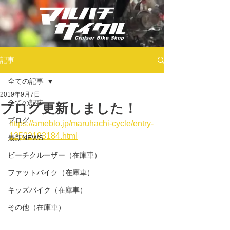
記事
全ての記事
2019年9月7日
全ての記事
ブログ更新しました！
ブログ
https://ameblo.jp/maruhachi-cycle/entry-
12522193184.html
最新NEWS
ビーチクルーザー（在庫車）
ファットバイク（在庫車）
キッズバイク（在庫車）
その他（在庫車）