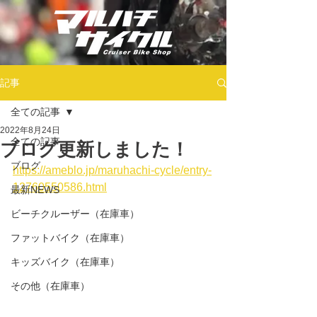
記事
全ての記事
2022年8月24日
全ての記事
ブログ更新しました！
ブログ
https://ameblo.jp/maruhachi-cycle/entry-
12760550586.html
最新NEWS
ビーチクルーザー（在庫車）
ファットバイク（在庫車）
キッズバイク（在庫車）
その他（在庫車）