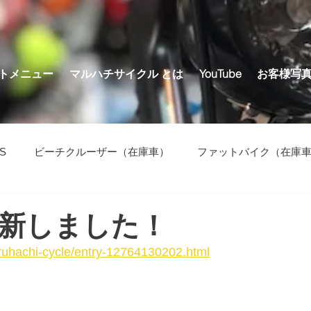
トメニュー
マルハチサイクル とは
YouTube
お客様写
S
ビーチクルーザー（在庫車）
ファットバイク（在庫
の他（在庫車）
新しました！
aruhachi-cycle/entry-12764130202.html