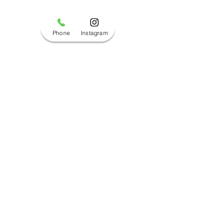
Phone
Instagram
コメント
ブログ更新しました！
ブログ更新しま
コメントを追加…
Copyright © 2019 マルハチサイクル All