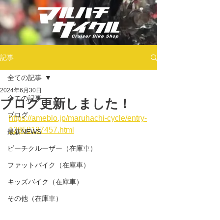
記事
全ての記事
2024年6月30日
全ての記事
ブログ更新しました！
ブログ
https://ameblo.jp/maruhachi-cycle/entry-
12858137457.html
最新NEWS
ビーチクルーザー（在庫車）
ファットバイク（在庫車）
キッズバイク（在庫車）
その他（在庫車）